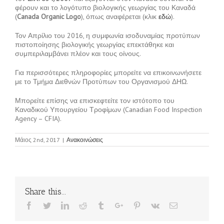
φέρουν και το λογότυπο βιολογικής γεωργίας του Καναδά
(
Canada Organic Logo
), όπως αναφέρεται (κλικ
εδώ
).
Τον Απρίλιο του 2016, η συμφωνία ισοδυναμίας προτύπων
πιστοποίησης βιολογικής γεωργίας επεκτάθηκε και
συμπεριλαμβάνει πλέον και τους οίνους.
Για περισσότερες πληροφορίες μπορείτε να επικοινωνήσετε
με το Τμήμα Διεθνών Προτύπων του Οργανισμού ΔΗΩ.
Μπορείτε επίσης να επισκεφτείτε τον ιστότοπο του
Καναδικού Υπουργείου Τροφίμων (Canadian Food Inspection
Agency – CFIA).
Μάιος 2nd, 2017
|
Ανακοινώσεις
Share this...
Facebook
Twitter
Linkedin
Reddit
Tumblr
Google+
Pinterest
Vk
Email