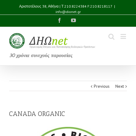
Αριστοτέλους 38, Αθήνα | Τ:210.8224384 F:210.8218117
|
info@dionet.gr
Facebook
YouTube
30 χρόνια συνεχούς παρουσίας
Previous
Next
CANADA ORGANIC