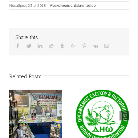
Νοέμβριος 23rd, 2018
|
Ανακοινώσεις
,
Δελτία τύπου
Share this...
Facebook
Twitter
Linkedin
Reddit
Tumblr
Google+
Pinterest
Vk
Email
Related Posts
ο
Το ντοκιμαντέρ
Πολιτική Ισότητας
«2258: Μια
& Ένταξης
ιστορία για την
ς