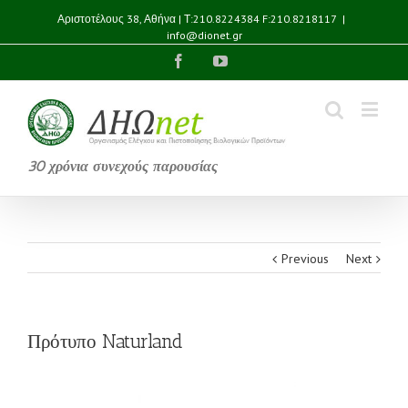
Αριστοτέλους 38, Αθήνα | Τ:210.8224384 F:210.8218117
|
info@dionet.gr
Facebook
YouTube
30 χρόνια συνεχούς παρουσίας
Previous
Next
Πρότυπο Naturland