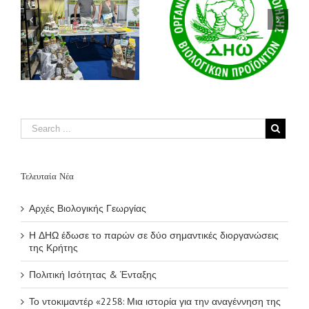
ο
Το ντοκιμαντέρ
Πολιτική Ισότητας
«2258: Μια
& Ένταξης
ιστορία για την
ς
αναγέννηση της
γης» αναδεικνύει
τη Βιολογική
Αναγεννητική
Γεωργία και
συνεχίζει τη
διεθνή του πορεία
Τελευταία Νέα
Αρχές Βιολογικής Γεωργίας
Η ΔΗΩ έδωσε το παρών σε δύο σημαντικές διοργανώσεις
της Κρήτης
Πολιτική Ισότητας & Ένταξης
Το ντοκιμαντέρ «2258: Μια ιστορία για την αναγέννηση της