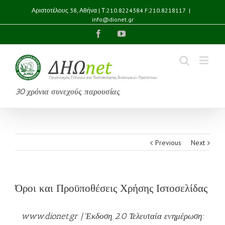
Αριστοτέλους 38, Αθήνα | Τ:210.8224384 F:210.8218117
|
info@dionet.gr
Facebook
YouTube
30 χρόνια συνεχούς παρουσίας
Previous
Next
Όροι και Προϋποθέσεις Χρήσης Ιστοσελίδας
www.dionet.gr | Έκδοση 2.0 Τελευταία ενημέρωση: