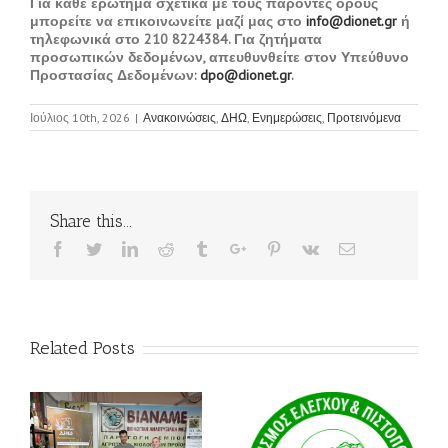
Για κάθε ερώτημα σχετικά με τους παρόντες όρους
μπορείτε να επικοινωνείτε μαζί μας στο
info@dionet.gr
ή
τηλεφωνικά στο 210 8224384. Για ζητήματα
προσωπικών δεδομένων, απευθυνθείτε στον Υπεύθυνο
Προστασίας Δεδομένων:
dpo@dionet.gr
.
Ιούλιος 10th, 2026
|
Ανακοινώσεις
,
ΔΗΩ
,
Ενημερώσεις
,
Προτεινόμενα
Share this...
Facebook
Twitter
Linkedin
Reddit
Tumblr
Google+
Pinterest
Vk
Email
Related Posts