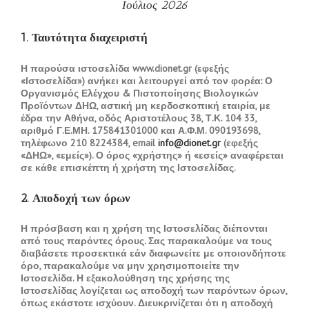
Ιούλιος 2026
1. Ταυτότητα διαχειριστή
Η παρούσα ιστοσελίδα www.dionet.gr (εφεξής
«Ιστοσελίδα») ανήκει και λειτουργεί από τον φορέα: Ο
Οργανισμός Ελέγχου & Πιστοποίησης Βιολογικών
Προϊόντων ΔΗΩ, αστική μη κερδοσκοπική εταιρία, με
έδρα την Αθήνα, οδός Αριστοτέλους 38, Τ.Κ. 104 33,
αριθμό Γ.Ε.ΜΗ. 175841301000 και Α.Φ.Μ. 090193698,
τηλέφωνο 210 8224384, email
info@dionet.gr
(εφεξής
«ΔΗΩ», «εμείς»). Ο όρος «χρήστης» ή «εσείς» αναφέρεται
σε κάθε επισκέπτη ή χρήστη της Ιστοσελίδας.
2. Αποδοχή των όρων
Η πρόσβαση και η χρήση της Ιστοσελίδας διέπονται
από τους παρόντες όρους. Σας παρακαλούμε να τους
διαβάσετε προσεκτικά εάν διαφωνείτε με οποιονδήποτε
όρο, παρακαλούμε να μην χρησιμοποιείτε την
Ιστοσελίδα. Η εξακολούθηση της χρήσης της
Ιστοσελίδας λογίζεται ως αποδοχή των παρόντων όρων,
όπως εκάστοτε ισχύουν. Διευκρινίζεται ότι η αποδοχή