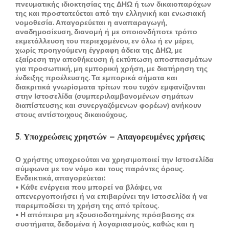
πνευματικής ιδιοκτησίας της ΔΗΩ ή των δικαιοπαρόχων
της και προστατεύεται από την ελληνική και ενωσιακή
νομοθεσία. Απαγορεύεται η αναπαραγωγή,
αναδημοσίευση, διανομή ή με οποιονδήποτε τρόπο
εκμετάλλευση του περιεχομένου, εν όλω ή εν μέρει,
χωρίς προηγούμενη έγγραφη άδεια της ΔΗΩ, με
εξαίρεση την αποθήκευση ή εκτύπωση αποσπασμάτων
για προσωπική, μη εμπορική χρήση, με διατήρηση της
ένδειξης προέλευσης. Τα εμπορικά σήματα και
διακριτικά γνωρίσματα τρίτων που τυχόν εμφανίζονται
στην Ιστοσελίδα (συμπεριλαμβανομένων σημάτων
διαπίστευσης και συνεργαζόμενων φορέων) ανήκουν
στους αντίστοιχους δικαιούχους.
5. Υποχρεώσεις χρηστών – Απαγορευμένες χρήσεις
Ο χρήστης υποχρεούται να χρησιμοποιεί την Ιστοσελίδα
σύμφωνα με τον νόμο και τους παρόντες όρους.
Ενδεικτικά, απαγορεύεται:
• Κάθε ενέργεια που μπορεί να βλάψει, να
απενεργοποιήσει ή να επιβαρύνει την Ιστοσελίδα ή να
παρεμποδίσει τη χρήση της από τρίτους.
• Η απόπειρα μη εξουσιοδοτημένης πρόσβασης σε
συστήματα, δεδομένα ή λογαριασμούς, καθώς και η