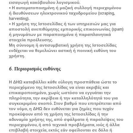
εισαγωγή κακόβουλου λογισμικού.
• Η αυτοματοποιημένη ή μαζική συλλογή περιεχομένου
ή διευθύνσεων ηλεκτρονικού ταχυδρομείου (scraping,
harvesting).
• Η χρήση της Ιστοσελίδας ή των υπηρεσιών μας για
αποστολή ανεπιθύμητης εμπορικής επικοινωνίας (spam)
ή μηνυμάτων με παραποιημένα ή παραπλανητικά
στοιχεία προέλευσης.
Μη σύννομη ή αντισυμβατική χρήση της Ιστοσελίδας
ενδέχεται να θεμελιώνει αστική ή ποινική ευθύνη του
χρήστη.
6. Περιορισμός ευθύνης
Η ΔΗΩ καταβάλλει κάθε εύλογη προσπάθεια ώστε το
περιεχόμενο της Ιστοσελίδας να είναι ακριβές και
επικαιροποιημένο, χωρίς ωστόσο να εγγυάται την
πληρότητα, την ακρίβεια ή την καταλληλότητά του για
συγκεκριμένο σκοπό. Στον βαθμό που επιτρέπεται από
τον νόμο, η ΔΗΩ δεν ευθύνεται για ζημίες που τυχόν
προκύψουν από τη χρήση της Ιστοσελίδας ή την
αδυναμία χρήσης της, από σφάλματα ή παραλείψεις του
περιεχομένου, ή από τεχνικά προβλήματα, ιούς ή άλλα
επιβλαβή στοιχεία, εκτός εάν οφείλονται σε δόλο ή