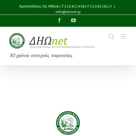
Αριστοτέλους 38, Αθήνα | Τ:210.8224384 F:210.8218117
|
info@dionet.gr
Facebook
YouTube
30 χρόνια συνεχούς παρουσίας