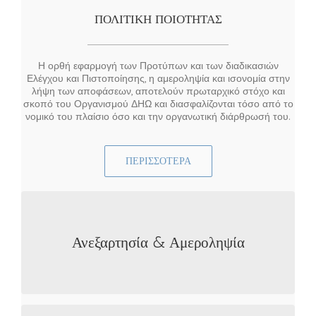
ΠΟΛΙΤΙΚΗ ΠΟΙΟΤΗΤΑΣ
Η ορθή εφαρμογή των Προτύπων και των διαδικασιών
Ελέγχου και Πιστοποίησης, η αμεροληψία και ισονομία στην
λήψη των αποφάσεων, αποτελούν πρωταρχικό στόχο και
σκοπό του Οργανισμού ΔΗΩ και διασφαλίζονται τόσο από το
νομικό του πλαίσιο όσο και την οργανωτική διάρθρωσή του.
ΠΕΡΙΣΣΌΤΕΡΑ
Ιδιοι όροι Πιστοποίησης για όλους τους
Συμβαλλομένους, ανεξάρτητα από την ιδιότητά τους, το
Ανεξαρτησία & Αμεροληψία
μέγεθος της επιχείρησης, ή τη χορήγηση
προγενέστερης Πιστοποίησης.