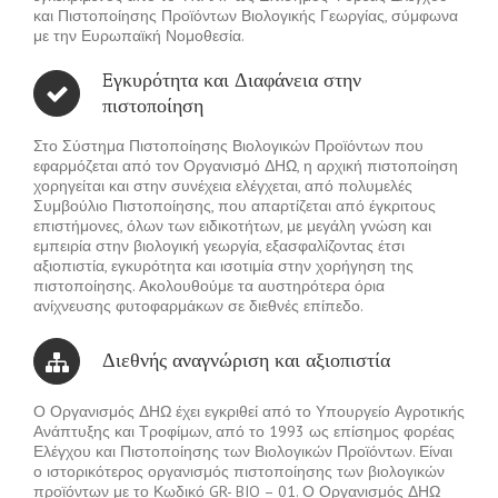
και Πιστοποίησης Προϊόντων Βιολογικής Γεωργίας, σύμφωνα
με την Ευρωπαϊκή Νομοθεσία.
Eγκυρότητα και Διαφάνεια στην
πιστοποίηση
Στο Σύστημα Πιστοποίησης Βιολογικών Προϊόντων που
εφαρμόζεται από τον Οργανισμό ΔΗΩ, η αρχική πιστοποίηση
χορηγείται και στην συνέχεια ελέγχεται, από πολυμελές
Συμβούλιο Πιστοποίησης, που απαρτίζεται από έγκριτους
επιστήμονες, όλων των ειδικοτήτων, με μεγάλη γνώση και
εμπειρία στην βιολογική γεωργία, εξασφαλίζοντας έτσι
αξιοπιστία, εγκυρότητα και ισοτιμία στην χορήγηση της
πιστοποίησης. Ακολουθούμε τα αυστηρότερα όρια
ανίχνευσης φυτοφαρμάκων σε διεθνές επίπεδο.
Διεθνής αναγνώριση και αξιοπιστία
Ο Οργανισμός ΔΗΩ έχει εγκριθεί από το Υπουργείο Αγροτικής
Ανάπτυξης και Τροφίμων, από το 1993 ως επίσημος φορέας
Ελέγχου και Πιστοποίησης των Βιολογικών Προϊόντων. Είναι
ο ιστορικότερος οργανισμός πιστοποίησης των βιολογικών
προϊόντων με το Κωδικό GR- BIO – 01. Ο Οργανισμός ΔΗΩ