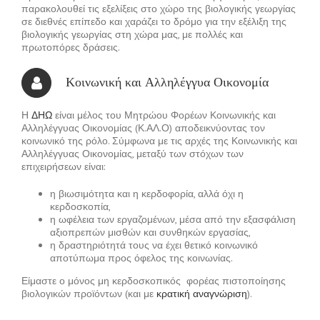
παρακολουθεί τις εξελίξεις στο χώρο της βιολογικής γεωργίας
σε διεθνές επίπεδο και χαράζει το δρόμο για την εξέλιξη της
βιολογικής γεωργίας στη χώρα μας, με πολλές και
πρωτοπόρες δράσεις.
Κοινωνική και Αλληλέγγυα Οικονομία
Η
ΔΗΩ
είναι μέλος του Μητρώου Φορέων Κοινωνικής και
Αλληλέγγυας Οικονομίας (Κ.ΑΛ.Ο) αποδεικνύοντας τον
κοινωνικό της ρόλο. Σύμφωνα με τις αρχές της Κοινωνικής και
Αλληλέγγυας Οικονομίας, μεταξύ των στόχων των
επιχειρήσεων είναι:
η βιωσιμότητα και η κερδοφορία, αλλά όχι η
κερδοσκοπία,
η ωφέλεια των εργαζομένων, μέσα από την εξασφάλιση
αξιοπρεπών μισθών και συνθηκών εργασίας,
η δραστηριότητά τους να έχει θετικό κοινωνικό
αποτύπωμα προς όφελος της κοινωνίας.
Είμαστε ο μόνος μη κερδοσκοπικός φορέας πιστοποίησης
βιολογικών προϊόντων (και με
κρατική αναγνώριση
).