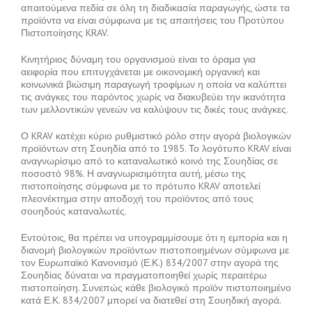
απαιτούμενα πεδία σε όλη τη διαδικασία παραγωγής, ώστε τα
προϊόντα να είναι σύμφωνα με τις απαιτήσεις του Προτύπου
Πιστοποίησης KRAV.
Κινητήριος δύναμη του οργανισμού είναι το όραμα για
αειφορία που επιτυγχάνεται με οικονομική οργανική και
κοινωνικά βιώσιμη παραγωγή τροφίμων η οποία να καλύπτει
τις ανάγκες του παρόντος χωρίς να διακυβεύει την ικανότητα
των μελλοντικών γενεών να καλύψουν τις δικές τους ανάγκες.
Ο KRAV κατέχει κύριο ρυθμιστικό ρόλο στην αγορά βιολογικών
προϊόντων στη Σουηδία από το 1985. Το λογότυπο KRAV είναι
αναγνωρίσιμο από το καταναλωτικό κοινό της Σουηδίας σε
ποσοστό 98%. Η αναγνωρισιμότητα αυτή, μέσω της
πιστοποίησης σύμφωνα με το πρότυπο KRAV αποτελεί
πλεονέκτημα στην αποδοχή του προϊόντος από τους
σουηδούς καταναλωτές.
Εντούτοις, θα πρέπει να υπογραμμίσουμε ότι η εμπορία και η
διανομή βιολογικών προϊόντων πιστοποιημένων σύμφωνα με
τον Ευρωπαϊκό Κανονισμό (Ε.Κ.) 834/2007 στην αγορά της
Σουηδίας δύναται να πραγματοποιηθεί χωρίς περαιτέρω
πιστοποίηση. Συνεπώς κάθε βιολογικό προϊόν πιστοποιημένο
κατά Ε.Κ. 834/2007 μπορεί να διατεθεί στη Σουηδική αγορά.