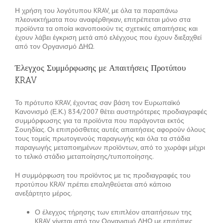
Η χρήση του λογότυπου KRAV, με όλα τα παραπάνω
πλεονεκτήματα που αναφέρθηκαν, επιτρέπεται μόνο στα
προϊόντα τα οποία ικανοποιούν τις σχετικές απαιτήσεις και
έχουν λάβει έγκριση μετά από ελέγχους που έχουν διεξαχθεί
από τον Οργανισμό ΔΗΩ.
Έλεγχος Συμμόρφωσης με Απαιτήσεις Προτύπου
KRAV
Το πρότυπο KRAV, έχοντας σαν βάση τον Ευρωπαϊκό
Κανονισμό (Ε.Κ.) 834/2007 θέτει αυστηρότερες προδιαγραφές
συμμόρφωσης για τα προϊόντα που παράγονται εκτός
Σουηδίας. Οι επιπρόσθετες αυτές απαιτήσεις αφορούν όλους
τους τομείς πρωτογενούς παραγωγής και όλα τα στάδια
παραγωγής μεταποιημένων προϊόντων, από το χωράφι μέχρι
το τελικό στάδιο μεταποίησης/τυποποίησης.
Η συμμόρφωση του προϊόντος με τις προδιαγραφές του
προτύπου KRAV πρέπει επαληθεύεται από κάποιο
ανεξάρτητο μέρος.
Ο έλεγχος τήρησης των επιπλέον απαιτήσεων της
KRAV γίνεται από τον Οργανισμό ΔΗΩ με επιτόπιες