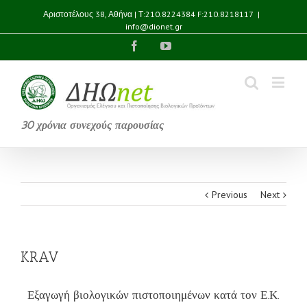
Αριστοτέλους 38, Αθήνα | Τ:210.8224384 F:210.8218117
|
info@dionet.gr
Facebook
YouTube
30 χρόνια συνεχούς παρουσίας
Previous
Next
KRAV
Εξαγωγή βιολογικών πιστοποιημένων κατά τον Ε.Κ.