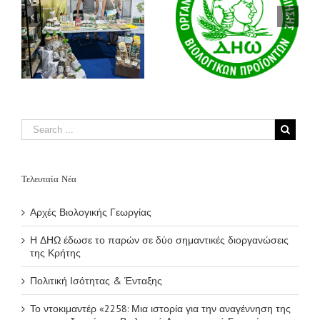
ο
Το ντοκιμαντέρ
Πολιτική Ισότητας
«2258: Μια
& Ένταξης
ιστορία για την
ς
αναγέννηση της
γης» αναδεικνύει
τη Βιολογική
Αναγεννητική
Γεωργία και
συνεχίζει τη
διεθνή του πορεία
Τελευταία Νέα
Αρχές Βιολογικής Γεωργίας
Η ΔΗΩ έδωσε το παρών σε δύο σημαντικές διοργανώσεις
της Κρήτης
Πολιτική Ισότητας & Ένταξης
Το ντοκιμαντέρ «2258: Μια ιστορία για την αναγέννηση της