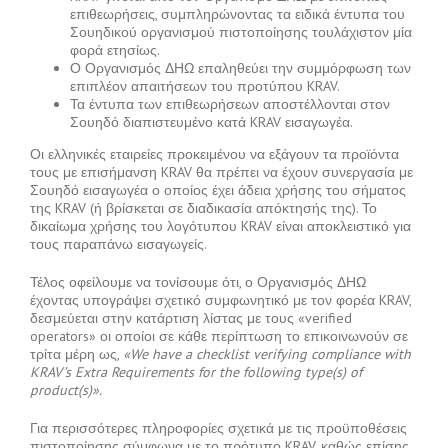
επιθεωρήσεις, συμπληρώνοντας τα ειδικά έντυπα του
Σουηδικού οργανισμού πιστοποίησης τουλάχιστον μία
φορά ετησίως.
Ο Οργανισμός ΔΗΩ επαληθεύει την συμμόρφωση των
επιπλέον απαιτήσεων του προτύπου KRAV.
Τα έντυπα των επιθεωρήσεων αποστέλλονται στον
Σουηδό διαπιστευμένο κατά KRAV εισαγωγέα.
Οι ελληνικές εταιρείες προκειμένου να εξάγουν τα προϊόντα
τους με επισήμανση KRAV θα πρέπει να έχουν συνεργασία με
Σουηδό εισαγωγέα ο οποίος έχει άδεια χρήσης του σήματος
της KRAV (ή βρίσκεται σε διαδικασία απόκτησής της). Το
δικαίωμα χρήσης του λογότυπου KRAV είναι αποκλειστικό για
τους παραπάνω εισαγωγείς.
Τέλος οφείλουμε να τονίσουμε ότι, ο Οργανισμός ΔΗΩ
έχοντας υπογράψει σχετικό συμφωνητικό με τον φορέα KRAV,
δεσμεύεται στην κατάρτιση λίστας με τους «verified
operators» οι οποίοι σε κάθε περίπτωση το επικοινωνούν σε
τρίτα μέρη ως,
«We have a checklist verifying compliance with
KRAV’s Extra Requirements for the following type(s) of
product(s)».
Για περισσότερες πληροφορίες σχετικά με τις προϋποθέσεις
πιστοποίησης σύμφωνα με το πρότυπο KRAV, καθώς επίσης