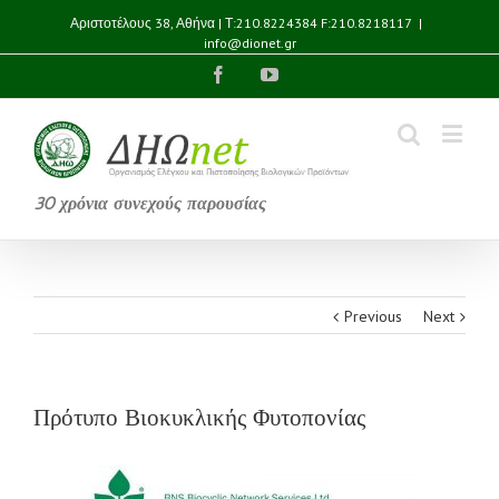
Αριστοτέλους 38, Αθήνα | Τ:210.8224384 F:210.8218117
|
info@dionet.gr
Facebook
YouTube
30 χρόνια συνεχούς παρουσίας
Previous
Next
Πρότυπο Βιοκυκλικής Φυτοπονίας