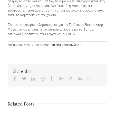
φτερά, τα οστά και τα μαλλιά, το αίμα κ.λπ. απαγορεύεται στη
βιοκυκλική vegan γεωργία. Αντ ‘αυτού, η γονιμότητα του
εδάφους επιτυγχάνεται με τη χρήση φυτικών εισροών όπως
είναι το κομπόστ και το χούμο.
Για περισσότερες πληροφορίες για το Πρότυπο Βιοκυκλικής
Φυτοπονίας μπορείτε να επικοινωνήσετε με το Τμήμα
Διεθνών Προτύπων του Οργανισμού ΔΗΩ.
Νοέμβριος 22nd, 2018
|
Αγροτικά Νέα
,
Ανακοινώσεις
Share this...
Facebook
Twitter
Linkedin
Reddit
Tumblr
Google+
Pinterest
Vk
Email
Related Posts