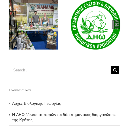
ο
Το ντοκιμαντέρ
Πολιτική Ισότητας
«2258: Μια
& Ένταξης
ιστορία για την
ς
αναγέννηση της
γης» αναδεικνύει
τη Βιολογική
Αναγεννητική
Γεωργία και
συνεχίζει τη
διεθνή του πορεία
Τελευταία Νέα
Αρχές Βιολογικής Γεωργίας
Η ΔΗΩ έδωσε το παρών σε δύο σημαντικές διοργανώσεις
της Κρήτης