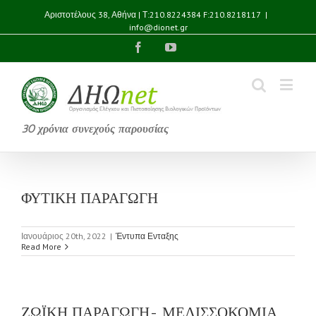
Αριστοτέλους 38, Αθήνα | Τ:210.8224384 F:210.8218117
|
info@dionet.gr
Facebook
YouTube
30 χρόνια συνεχούς παρουσίας
ΦΥΤΙΚΗ ΠΑΡΑΓΩΓΗ
Ιανουάριος 20th, 2022
|
Έντυπα Ενταξης
Read More
ΖΩΪΚΗ ΠΑΡΑΓΩΓΗ- ΜΕΛΙΣΣΟΚΟΜΙΑ