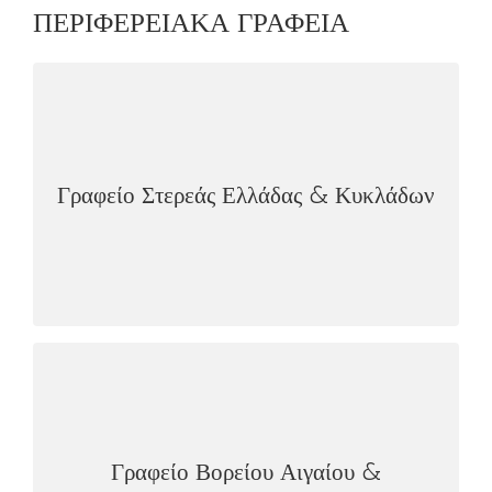
ΠΕΡΙΦΕΡΕΙΑΚΑ ΓΡΑΦΕΙΑ
ΓΡΑΦΕΊΟ ΣΤΕΡΕΆΣ ΕΛΛΆΔΑΣ & ΚΥΚΛΆΔΩΝ
Αριστοτέλους 38, Αθήνα 10433
Τ:210.8224384, 216.9002274
Γραφείο Στερεάς Ελλάδας & Κυκλάδων
F:210.8218117
dio_stereas@dionet.gr
email:
ΓΡΑΦΕΊΟ ΒΟΡΕΊΟΥ ΑΙΓΑΊΟΥ &
ΔΩΔΕΚΑΝΉΣΩΝ
Αλκαίου 17, Μυτιλήνη – ΤΚ 81100
Γραφείο Βορείου Αιγαίου &
Τ:2251027779