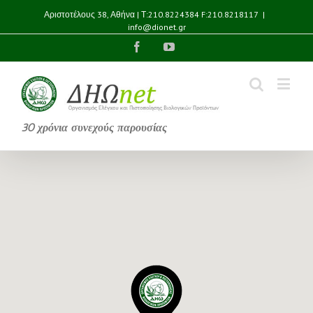
Αριστοτέλους 38, Αθήνα | Τ:210.8224384 F:210.8218117
|
info@dionet.gr
Facebook
YouTube
30 χρόνια συνεχούς παρουσίας