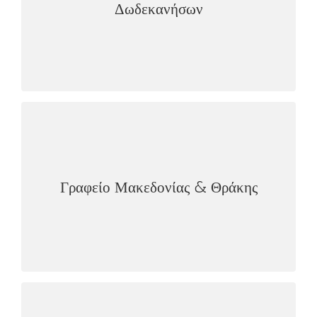
Δωδεκανήσων
F:2251500779
dio_aegean@dionet.gr
email:
ΓΡΑΦΕΊΟ ΜΑΚΕΔΟΝΊΑΣ & ΘΡΆΚΗΣ
Μακεδονίας 110 (περιοχή Μαρτίου) – ΤΚ 54248
Τ:2310523236
Γραφείο Μακεδονίας & Θράκης
F:2310523236
dio_thessaloniki@dionet.gr
email:
ΓΡΑΦΕΊΟ ΚΡΉΤΗΣ