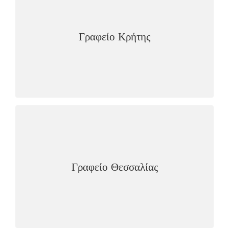
Λεωφόρος Κνωσού 92Β, Ηράκλειο – ΤΚ 71306
Τ:2810361116
Γραφείο Κρήτης
F:2810361117
dio_crete@dionet.gr
email:
ΓΡΑΦΕΊΟ ΘΕΣΣΑΛΊΑΣ
Ιωαννίνων 86, Λάρισα – ΤΚ 41334
Τ:2410670922
Γραφείο Θεσσαλίας
F:2410670922
dio_thessaly@dionet.gr
email: