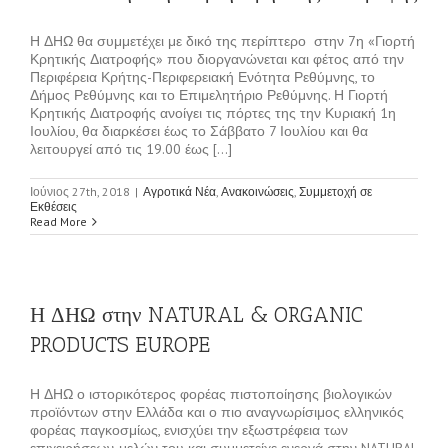
Η ΔΗΩ θα συμμετέχει με δικό της περίπτερο στην 7η «Γιορτή
Κρητικής Διατροφής» που διοργανώνεται και φέτος από την
Περιφέρεια Κρήτης-Περιφερειακή Ενότητα Ρεθύμνης, το
Δήμος Ρεθύμνης και το Επιμελητήριο Ρεθύμνης. Η Γιορτή
Κρητικής Διατροφής ανοίγει τις πόρτες της την Κυριακή 1η
Ιουλίου, θα διαρκέσει έως το Σάββατο 7 Ιουλίου και θα
λειτουργεί από τις 19.00 έως [...]
Ιούνιος 27th, 2018
|
Αγροτικά Νέα
,
Ανακοινώσεις
,
Συμμετοχή σε
Εκθέσεις
Read More
Η ΔΗΩ στην NATURAL & ORGANIC
PRODUCTS EUROPE
Η ΔΗΩ ο ιστορικότερος φορέας πιστοποίησης βιολογικών
προϊόντων στην Ελλάδα και ο πιο αναγνωρίσιμος ελληνικός
φορέας παγκοσμίως, ενισχύει την εξωστρέφεια των
επιχειρήσεων-μελών του και συμμετείχε ενεργά στην NATURAL