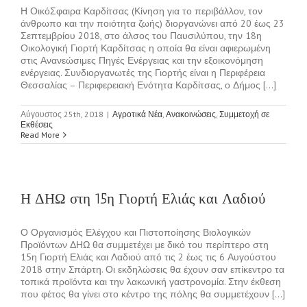
Η ΟικόΣφαιρα Καρδίτσας (Κίνηση για το περιβάλλον, τον
άνθρωπο και την ποιότητα ζωής) διοργανώνει από 20 έως 23
Σεπτεμβρίου 2018, στο άλσος του Παυσιλύπου, την 18η
Οικολογική Γιορτή Καρδίτσας η οποία θα είναι αφιερωμένη
στις Ανανεώσιμες Πηγές Ενέργειας και την εξοικονόμηση
ενέργειας. Συνδιοργανωτές της Γιορτής είναι η Περιφέρεια
Θεσσαλίας – Περιφερειακή Ενότητα Καρδίτσας, ο Δήμος [...]
Αύγουστος 25th, 2018
|
Αγροτικά Νέα
,
Ανακοινώσεις
,
Συμμετοχή σε
Εκθέσεις
Read More
Η ΔΗΩ στη 15η Γιορτή Ελιάς και Λαδιού
Ο Οργανισμός Ελέγχου και Πιστοποίησης Βιολογικών
Προϊόντων ΔΗΩ θα συμμετέχει με δικό του περίπτερο στη
15η Γιορτή Ελιάς και Λαδιού από τις 2 έως τις 6 Αυγούστου
2018 στην Σπάρτη. Οι εκδηλώσεις θα έχουν σαν επίκεντρο τα
τοπικά προϊόντα και την λακωνική γαστρονομία. Στην έκθεση
που φέτος θα γίνει στο κέντρο της πόλης θα συμμετέχουν [...]