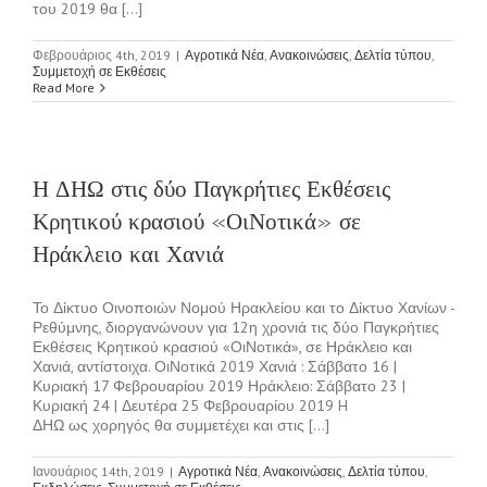
του 2019 θα [...]
Φεβρουάριος 4th, 2019
|
Αγροτικά Νέα
,
Ανακοινώσεις
,
Δελτία τύπου
,
Συμμετοχή σε Εκθέσεις
Read More
Η ΔΗΩ στις δύο Παγκρήτιες Εκθέσεις
Κρητικού κρασιού «ΟιΝοτικά» σε
Ηράκλειο και Χανιά
Το Δίκτυο Οινοποιών Νομού Ηρακλείου και το Δίκτυο Χανίων -
Ρεθύμνης, διοργανώνουν για 12η χρονιά τις δύο Παγκρήτιες
Εκθέσεις Κρητικού κρασιού «ΟιΝοτικά», σε Ηράκλειο και
Χανιά, αντίστοιχα. ΟιΝοτικά 2019 Χανιά : Σάββατο 16 |
Κυριακή 17 Φεβρουαρίου 2019 Ηράκλειο: Σάββατο 23 |
Κυριακή 24 | Δευτέρα 25 Φεβρουαρίου 2019 H
ΔΗΩ ως χορηγός θα συμμετέχει και στις [...]
Ιανουάριος 14th, 2019
|
Αγροτικά Νέα
,
Ανακοινώσεις
,
Δελτία τύπου
,