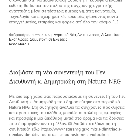
έκθεση θα δώσει τον παλμό της σύγχρονης αγροτικής
ανάπτυξης μέσα σε τέσσερις ημέρες γεμάτες καινοτομία,
τεχνολογία και επιχειρηματικές ευκαιρίες φέρνοντας κοντά
επαγγελματίες, εταιρείες και φορείς απ’ όλο τον κόσμο. [...]
Φεβρουάριος 12th, 2026
|
Αγροτικά Νέα
,
Ανακοινώσεις
,
Δελτία τύπου
,
Εκδηλώσεις
,
Συμμετοχή σε Εκθέσεις
Read More
Διαβάστε τη νέα συνέντευξη του Γεν.
Διευθυντή κ. Δημητριάδη στη Natura NRG
Με ιδιαίτερη χαρά σας παρουσιάζουμε τη συνέντευξη του Γεν.
Διευθυντή κ. Δημητριάδη που δημοσιεύτηκε στο περιοδικό
Natura NRG. Στη συζήτηση αναλύει τις σύγχρονες προκλήσεις
και προοπτικές του κλάδου, μοιράζεται πολύτιμες εμπειρίες
και προσφέρει μια ξεκάθαρη ματιά στο όραμα και τις δράσεις
που διαμορφώνουν το μέλλον. 📖 Διαβάστε ολόκληρη τη
συνέντευξη εδώ: https://www.naturanrg.gr/dimitris-dimitriadis-
genikos-diefditis-tou-organismou-pistopiisis-viologikon-