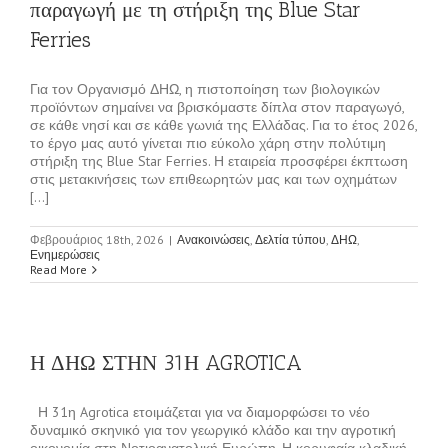
παραγωγή με τη στήριξη της Blue Star
Ferries
Για τον Οργανισμό ΔΗΩ, η πιστοποίηση των βιολογικών
προϊόντων σημαίνει να βρισκόμαστε δίπλα στον παραγωγό,
σε κάθε νησί και σε κάθε γωνιά της Ελλάδας. Για το έτος 2026,
το έργο μας αυτό γίνεται πιο εύκολο χάρη στην πολύτιμη
στήριξη της Blue Star Ferries. Η εταιρεία προσφέρει έκπτωση
στις μετακινήσεις των επιθεωρητών μας και των οχημάτων
[...]
Φεβρουάριος 18th, 2026
|
Ανακοινώσεις
,
Δελτία τύπου
,
ΔΗΩ
,
Ενημερώσεις
Read More
Η ΔΗΩ ΣΤΗΝ 31Η AGROTICA
Η 31η Agrotica ετοιμάζεται για να διαμορφώσει το νέο
δυναμικό σκηνικό για τον γεωργικό κλάδο και την αγροτική
οικονομία στη Νοτιοανατολική Ευρώπη. Η κορυφαία κλαδική