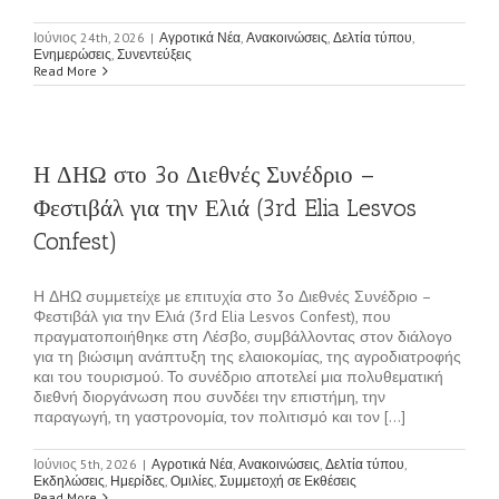
Ιούνιος 24th, 2026
|
Αγροτικά Νέα
,
Ανακοινώσεις
,
Δελτία τύπου
,
Ενημερώσεις
,
Συνεντεύξεις
Read More
Η ΔΗΩ στο 3ο Διεθνές Συνέδριο –
Φεστιβάλ για την Ελιά (3rd Elia Lesvos
Confest)
Η ΔΗΩ συμμετείχε με επιτυχία στο 3ο Διεθνές Συνέδριο –
Φεστιβάλ για την Ελιά (3rd Elia Lesvos Confest), που
πραγματοποιήθηκε στη Λέσβο, συμβάλλοντας στον διάλογο
για τη βιώσιμη ανάπτυξη της ελαιοκομίας, της αγροδιατροφής
και του τουρισμού. Το συνέδριο αποτελεί μια πολυθεματική
διεθνή διοργάνωση που συνδέει την επιστήμη, την
παραγωγή, τη γαστρονομία, τον πολιτισμό και τον [...]
Ιούνιος 5th, 2026
|
Αγροτικά Νέα
,
Ανακοινώσεις
,
Δελτία τύπου
,
Εκδηλώσεις
,
Ημερίδες
,
Ομιλίες
,
Συμμετοχή σε Εκθέσεις
Read More