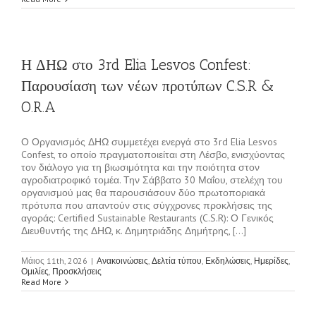
Η ΔΗΩ στο 3rd Elia Lesvos Confest:
Παρουσίαση των νέων προτύπων C.S.R &
O.R.A
Ο Οργανισμός ΔΗΩ συμμετέχει ενεργά στο 3rd Elia Lesvos
Confest, το οποίο πραγματοποιείται στη Λέσβο, ενισχύοντας
τον διάλογο για τη βιωσιμότητα και την ποιότητα στον
αγροδιατροφικό τομέα. Την Σάββατο 30 Μαΐου, στελέχη του
οργανισμού μας θα παρουσιάσουν δύο πρωτοποριακά
πρότυπα που απαντούν στις σύγχρονες προκλήσεις της
αγοράς: Certified Sustainable Restaurants (C.S.R): Ο Γενικός
Διευθυντής της ΔΗΩ, κ. Δημητριάδης Δημήτρης, [...]
Μάιος 11th, 2026
|
Ανακοινώσεις
,
Δελτία τύπου
,
Εκδηλώσεις
,
Ημερίδες
,
Ομιλίες
,
Προσκλήσεις
Read More