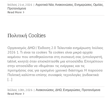
Ιούλιος 21st, 2026
|
Αγροτικά Νέα
,
Ανακοινώσεις
,
Ενημερώσεις
,
Ομιλίες
,
Προτεινόμενα
Read More
Πολιτική Cookies
Οργανισμός ΔΗΩ | Έκδοση 2.0 Τελευταία ενημέρωση: Ιούλιος
2026 1. Τι είναι τα cookies Τα cookies είναι μικρά αρχεία
κειμένου που αποθηκεύονται στη συσκευή σας (υπολογιστή,
tablet, κινητό) όταν επισκέπτεσθε μια ιστοσελίδα. Επιτρέπουν
στην ιστοσελίδα να «θυμάται» τις ενέργειες και τις
προτιμήσεις σας για ορισμένο χρονικό διάστημα. Η παρούσα
Πολιτική καλύπτει επίσης συναφείς τεχνολογίες (ενδεικτικά:
[...]
Ιούλιος 10th, 2026
|
Ανακοινώσεις
,
ΔΗΩ
,
Ενημερώσεις
,
Προτεινόμενα
Read More