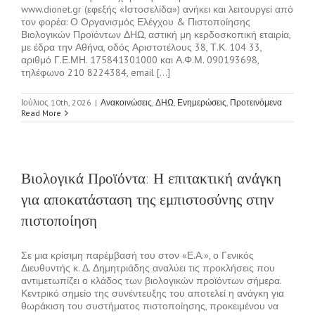
www.dionet.gr (εφεξής «Ιστοσελίδα») ανήκει και λειτουργεί από
τον φορέα: Ο Οργανισμός Ελέγχου & Πιστοποίησης
Βιολογικών Προϊόντων ΔΗΩ, αστική μη κερδοσκοπική εταιρία,
με έδρα την Αθήνα, οδός Αριστοτέλους 38, Τ.Κ. 104 33,
αριθμό Γ.Ε.ΜΗ. 175841301000 και Α.Φ.Μ. 090193698,
τηλέφωνο 210 8224384, email [...]
Ιούλιος 10th, 2026
|
Ανακοινώσεις
,
ΔΗΩ
,
Ενημερώσεις
,
Προτεινόμενα
Read More
Βιολογικά Προϊόντα: Η επιτακτική ανάγκη
για αποκατάσταση της εμπιστοσύνης στην
πιστοποίηση
Σε μια κρίσιμη παρέμβασή του στον «Ε.Α.», ο Γενικός
Διευθυντής κ. Δ. Δημητριάδης αναλύει τις προκλήσεις που
αντιμετωπίζει ο κλάδος των βιολογικών προϊόντων σήμερα.
Κεντρικό σημείο της συνέντευξης του αποτελεί η ανάγκη για
θωράκιση του συστήματος πιστοποίησης, προκειμένου να