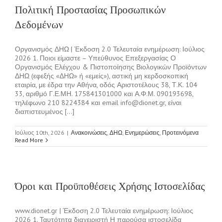
Πολιτική Προστασίας Προσωπικών
Δεδομένων
Οργανισμός ΔΗΩ | Έκδοση 2.0 Τελευταία ενημέρωση: Ιούλιος
2026 1. Ποιοι είμαστε – Υπεύθυνος Επεξεργασίας Ο
Οργανισμός Ελέγχου & Πιστοποίησης Βιολογικών Προϊόντων
ΔΗΩ (εφεξής «ΔΗΩ» ή «εμείς»), αστική μη κερδοσκοπική
εταιρία, με έδρα την Αθήνα, οδός Αριστοτέλους 38, Τ.Κ. 104
33, αριθμό Γ.Ε.ΜΗ. 175841301000 και Α.Φ.Μ. 090193698,
τηλέφωνο 210 8224384 και email info@dionet.gr, είναι
διαπιστευμένος [...]
Ιούλιος 10th, 2026
|
Ανακοινώσεις
,
ΔΗΩ
,
Ενημερώσεις
,
Προτεινόμενα
Read More
Όροι και Προϋποθέσεις Χρήσης Ιστοσελίδας
www.dionet.gr | Έκδοση 2.0 Τελευταία ενημέρωση: Ιούλιος
2026 1. Ταυτότητα διαχειριστή Η παρούσα ιστοσελίδα