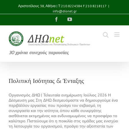
Αριστοτέλους 38, Αθήνα | Τ:210.8224384 F:210.8218117
|
info@dionet.gr
Facebook
YouTube
30 χρόνια συνεχούς παρουσίας
Πολιτική Ισότητας & Ένταξης
Οργανισμός ΔΗΩ | Τελευταία ενημέρωση: Ιούλιος 2026 Η
Δέσμευση μας Στη ΔΗΩ δεσμευόμαστε να δημιουργούμε ένα
περιβάλλον εργασίας που προάγει τον σεβασμό, τη
συνεργασία και την ισότητα, όπου κάθε συνεργάτης
αισθάνεται εκτιμημένος και ενδυναμωμένος να προσφέρει το
καλύτερο. Πιστεύουμε ότι η ποικιλία στις ομάδες μας ενισχύει
τη λειτουργία του οργανισμού, προάγει την αξιοπιστία των