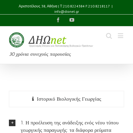
Αριστοτέλους 38, Αθήνα | Τ:210.8224384 F:210.8218117
|
info@dionet.gr
Facebook
YouTube
30 χρόνια συνεχούς παρουσίας
Ιστορικό Βιολογικής Γεωργίας
1. Η προέλευση της ανάδειξης ενός νέου τύπου
γεωργικής παραγωγής: τα διάφορα ρεύματα