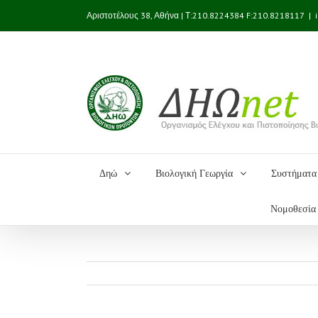
Αριστοτέλους 38, Αθήνα | Τ:210.8224384 F:210.8218117
|
Δηώ
Βιολογική Γεωργία
Συστήματα 
Νομοθεσία