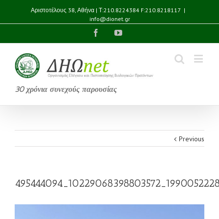
Αριστοτέλους 38, Αθήνα | Τ:210.8224384 F:210.8218117
|
info@dionet.gr
Facebook
YouTube
30 χρόνια συνεχούς παρουσίας
Previous
495444094_10229068398803572_1990052228