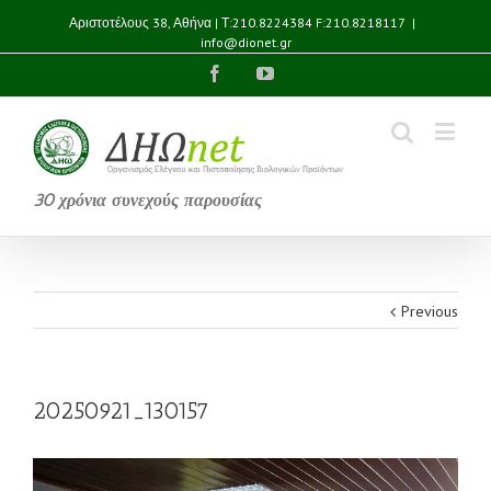
Αριστοτέλους 38, Αθήνα | Τ:210.8224384 F:210.8218117
|
info@dionet.gr
Facebook
YouTube
30 χρόνια συνεχούς παρουσίας
Previous
20250921_130157