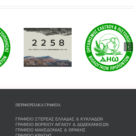
Πολιτική
κιμαντέρ
Πολιτική
Προστασίας
8: Μια
Cookies
Προσωπικώ
 για την
Δεδομένων
νηση της
ης»
κνύει τη
ογική
ννητική
ΠΕΡΙΦΕΡΕΙΑΚΑ ΓΡΑΦΕΙΑ
ία και
ίζει τη
ΓΡΑΦΕΙΟ ΣΤΕΡΕΑΣ ΕΛΛΑΔΑΣ & ΚΥΚΛΑΔΩΝ
νή του
ΓΡΑΦΕΙΟ ΒΟΡΕΙΟΥ ΑΙΓΑΙΟΥ & ΔΩΔΕΚΑΝΗΣΩΝ
ΓΡΑΦΕΙΟ ΜΑΚΕΔΟΝΙΑΣ & ΘΡΑΚΗΣ
ρεία
ΓΡΑΦΕΙΟ ΚΡΗΤΗΣ