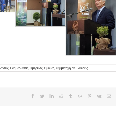
λώσεις
,
Ενημερώσεις
,
Ημερίδες
,
Ομιλίες
,
Συμμετοχή σε Εκθέσεις
Facebook
Twitter
Linkedin
Reddit
Tumblr
Google+
Pinterest
Vk
Ema