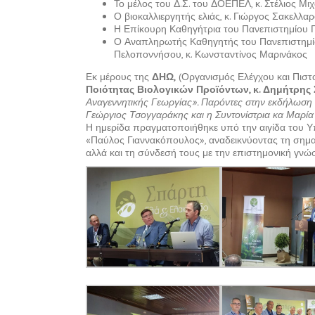
Το μέλος του Δ.Σ. του ΔΟΕΠΕΛ, κ. Στέλιος Μ
Ο βιοκαλλιεργητής ελιάς, κ. Γιώργος Σακελλ
Η Επίκουρη Καθηγήτρια του Πανεπιστημίου 
Ο Αναπληρωτής Καθηγητής του Πανεπιστημίο
Πελοποννήσου, κ. Κωνσταντίνος Μαρινάκος
Εκ μέρους της
ΔΗΩ,
(Οργανισμός Ελέγχου και Πιστ
Ποιότητας Βιολογικών Προϊόντων, κ. Δημήτρη
Αναγεννητικής Γεωργίας». Παρόντες στην εκδήλωση
Γεώργιος Τσογγαράκης και η Συντονίστρια κα Μαρία
Η ημερίδα πραγματοποιήθηκε υπό την αιγίδα του Υ
«Παύλος Γιαννακόπουλος», αναδεικνύοντας τη σημασία
αλλά και τη σύνδεσή τους με την επιστημονική γνώση