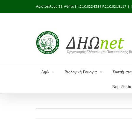
Αριστοτέλους 38, Αθήνα | Τ:210.8224384 F:210.8218117
|
Δηώ
Βιολογική Γεωργία
Συστήματα 
Νομοθεσία