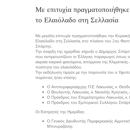
Με επιτυχία πραγματοποιήθηκε 
το Ελαιόλαδο στη Σελλασία
Με μεγάλη επιτυχία πραγματοποιήθηκε την Κυριακή 
Ελαιόλαδο στη Σελλασία, στο πλαίσιο του 2ου Φεσ
Σπάρτης.
Την έναρξη της ημερίδας κήρυξε ο Δήμαρχος Σπάρτ
που αντιμετωπίζουν οι Έλληνες παραγωγοί, όπως ο έν
ακραία καιρικά φαινόμενα, απόρροια της Κλιματική
ποιότητα του ελαιολάδου.
Την εκδήλωση τίμησε με την παρουσία του ο Υφυπο
παρόντες ήταν επίσης:
Ο Αντιπεριφερειάρχης Π.Ε. Λακωνίας, κ. Θεό
Ο Βουλευτής Λακωνίας, κ. Νεοκλής Κρητικό
Ο Πρόεδρος του Επιμελητηρίου Λακωνίας, κ. 
Ο Πρόεδρος του Εμπορικού Συλλόγου Σπάρτη
Οι Εισηγητές της Ημερίδας:
Ο Γενικός Διευθυντής Περιφερειακής Αγροτική
Μπουραζάνης