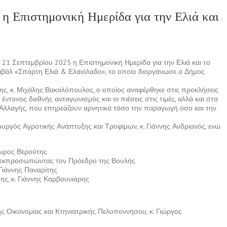
η Επιστημονική Ημερίδα για την Ελιά και
21 Σεπτεμβρίου 2025 η Επιστημονική Ημερίδα για την Ελιά και το
τιβάλ «Σπάρτη Ελιά & Ελαιόλαδο», το οποίο διοργάνωσε ο Δήμος
ης, κ. Μιχάλης Βακαλόπουλος, ο οποίος αναφέρθηκε στις προκλήσεις
τονος διεθνής ανταγωνισμός και οι πιέσεις στις τιμές, αλλά και στα
ς Αλλαγής, που επηρεάζουν αρνητικά τόσο την παραγωγή όσο και την
υργός Αγροτικής Ανάπτυξης και Τροφίμων, κ. Γιάννης Ανδριανός, ενώ
δωρος Βερούτης
ς, εκπροσωπώντας τον Πρόεδρο της Βουλής
Γιάννης Παναρίτης
ς, κ. Γιάννης Καρβουνιάρης
ς Οικονομίας και Κτηνιατρικής Πελοποννήσου, κ. Γιώργος