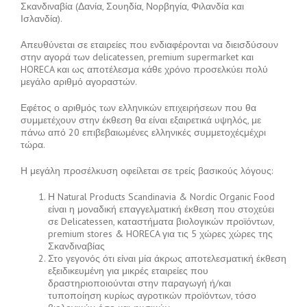
Σκανδιναβία (Δανία, Σουηδία, Νορβηγία, Φιλανδία και
Ισλανδία).
Απευθύνεται σε εταιρείες που ενδιαφέρονται να διεισδύσουν
στην αγορά των delicatessen, premium supermarket και
HORECA και ως αποτέλεσμα κάθε χρόνο προσελκύει πολύ
μεγάλο αριθμό αγοραστών.
Εφέτος ο αριθμός των ελληνικών επιχειρήσεων που θα
συμμετέχουν στην έκθεση θα είναι εξαιρετικά υψηλός, με
πάνω από 20 επιβεβαιωμένες ελληνικές συμμετοχέςμέχρι
τώρα.
Η μεγάλη προσέλκυση οφείλεται σε τρείς βασικούς λόγους:
Η Natural Products Scandinavia & Nordic Organic Food
είναι η μοναδική επαγγελματική έκθεση που στοχεύει
σε Delicatessen, καταστήματα βιολογικών προϊόντων,
premium stores & HORECA για τις 5 χώρες χώρες της
Σκανδιναβίας
Στο γεγονός ότι είναι μία άκρως αποτελεσματική έκθεση
εξειδικευμένη για μικρές εταιρείες που
δραστηριοποιούνται στην παραγωγή ή/και
τυποποίηση κυρίως αγροτικών προϊόντων, τόσο