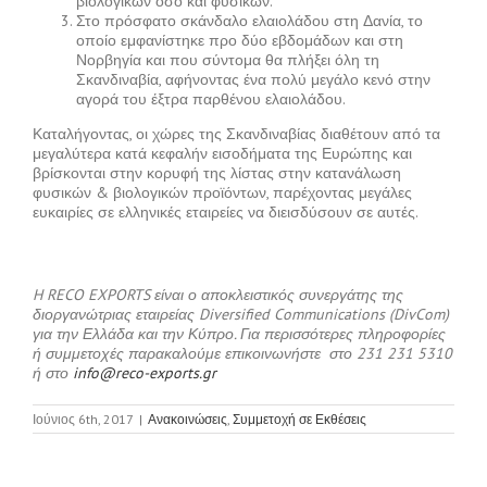
βιολογικών όσο και φυσικών.
Στο πρόσφατο σκάνδαλο ελαιολάδου στη Δανία, το
οποίο εμφανίστηκε προ δύο εβδομάδων και στη
Νορβηγία και που σύντομα θα πλήξει όλη τη
Σκανδιναβία, αφήνοντας ένα πολύ μεγάλο κενό στην
αγορά του έξτρα παρθένου ελαιολάδου.
Καταλήγοντας, οι χώρες της Σκανδιναβίας διαθέτουν από τα
μεγαλύτερα κατά κεφαλήν εισοδήματα της Ευρώπης και
βρίσκονται στην κορυφή της λίστας στην κατανάλωση
φυσικών & βιολογικών προϊόντων, παρέχοντας μεγάλες
ευκαιρίες σε ελληνικές εταιρείες να διεισδύσουν σε αυτές.
H RECO EXPORTS είναι ο αποκλειστικός συνεργάτης της
διοργανώτριας εταιρείας Diversified Communications (DivCom)
για την Ελλάδα και την Κύπρο. Για περισσότερες πληροφορίες
ή συμμετοχές παρακαλούμε επικοινωνήστε στο 231 231 5310
ή στο
info@reco-exports.gr
Ιούνιος 6th, 2017
|
Ανακοινώσεις
,
Συμμετοχή σε Εκθέσεις