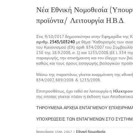
Νέα Εθνική Νομοθεσία (Υπουργ
προϊόντα/ Λειτουργία Η.Β.Δ.
Στις 9/10/2017 δημοσιεύτηκε στην Εφημερίδα της 
αριθμ.
2543/103240
με θέμα: “Καθορισμός των αν
του Κανονισμού (ΕΚ) αριθ. 834/2007 του Συμβουλίου 
250 της 18.9.2008, σ. 1) και 1235/2008 (EE L 334 τη
παραγωγής, την επισήμανση και τον έλεγχο των βιο
καθώς και τους όρους εισαγωγής βιολογικών προϊόν
Μέσω της παραπάνω, γίνεται εναρμόνιση της εθνική
834/2007, 889/2008 & 1235/2008.
Επιπροσθέτως, έχει τεθεί σε λειτουργία η
Ηλεκτρον
της οποίας γίνεται πλέον η έκδοση των Αποδεικτι
ΤΗΡΟΥΜΕΝΑ ΑΡΧΕΙΑ ΕΝΤΑΓΜΕΝΟΥ ΕΠΙΧΕΙΡΗΜΑ
ΥΠΟΧΡΕΩΣΕΙΣ ΤΩΝ ΕΝΤΑΓΜΕΝΩΝ ΣΤΟ ΣΥΣΤΗΜ
Ιανουάριος 15th, 2017
|
Εθνική Νομοθεσία