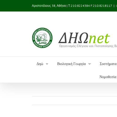
Αριστοτέλους 38, Αθήνα | Τ:210.8224384 F:210.8218117
|
Δηώ
Βιολογική Γεωργία
Συστήματα 
Νομοθεσία