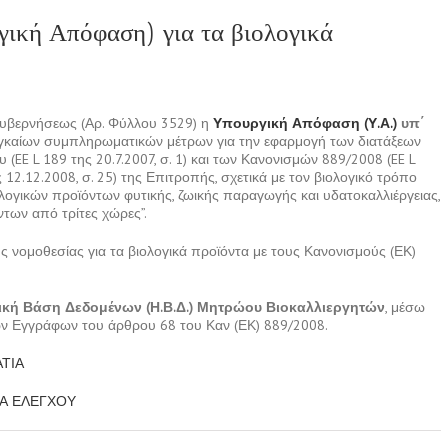
ική Απόφαση) για τα βιολογικά
Κυβερνήσεως (Αρ. Φύλλου 3529) η
Υπουργική Απόφαση (Υ.Α.)
υπ΄
αγκαίων συμπληρωματικών μέτρων για την εφαρμογή των διατάξεων
(EE L 189 της 20.7.2007, σ. 1) και των Κανονισμών 889/2008 (EE L
ς 12.12.2008, σ. 25) της Επιτροπής, σχετικά με τον βιολογικό τρόπο
λογικών προϊόντων φυτικής, ζωικής παραγωγής και υδατοκαλλιέργειας,
των από τρίτες χώρες”.
ς νομοθεσίας για τα βιολογικά προϊόντα με τους Κανονισμούς (ΕΚ)
ική Βάση Δεδομένων (Η.Β.Δ.) Μητρώου Βιοκαλλιεργητών
, μέσω
κών Εγγράφων του άρθρου 68 του Καν (ΕΚ) 889/2008.
ΤΙΑ
Α ΕΛΕΓΧΟΥ