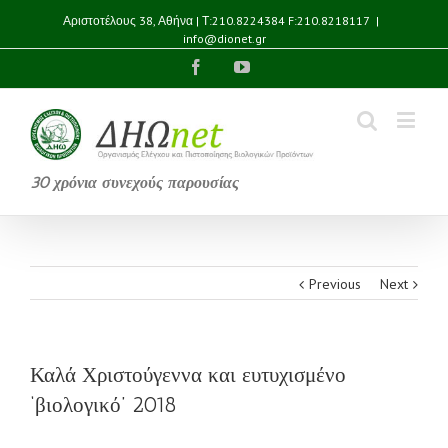
Αριστοτέλους 38, Αθήνα | Τ:210.8224384 F:210.8218117
|
info@dionet.gr
Facebook
YouTube
30 χρόνια συνεχούς παρουσίας
Previous
Next
Καλά Χριστούγεννα και ευτυχισμένο
‘βιολογικό’ 2018