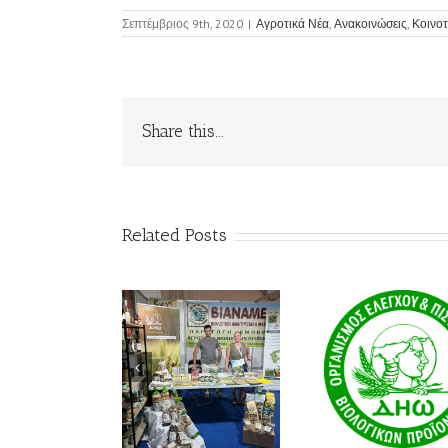
Σεπτέμβριος 9th, 2020
|
Αγροτικά Νέα
,
Ανακοινώσεις
,
Κοινοτ
Share this...
Related Posts
 ΔΗΩ έδωσε το
Πολιτική
Το ντο
παρών σε δύο
Ισότητας &
«225
σημαντικές
Ένταξης
ιστορία
οργανώσεις της
αναγέν