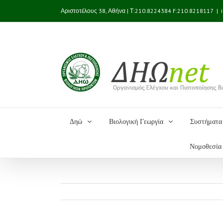
Αριστοτέλους 38, Αθήνα | Τ:210.8224384 F:210.8218117
|
Δηώ
Βιολογική Γεωργία
Συστήματα 
Νομοθεσία