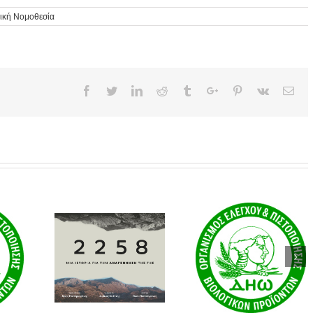
ική Νομοθεσία
Facebook
Twitter
Linkedin
Reddit
Tumblr
Google+
Pinterest
Vk
Ema
Πολιτική
κιμαντέρ
Πολιτική
Προστασίας
8: Μια
Cookies
Προσωπικώ
 για την
Δεδομένων
νηση της