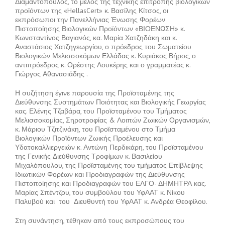
Διαμαντόπουλος, το μέλος της τεχνικής επιτροπής βιολογικών
προϊόντων της «HellasCert» κ. Βασίλης Κίτσος, οι
εκπρόσωποι την Πανελλήνιας Ένωσης Φορέων
Πιστοποίησης Βιολογικών Προϊόντων «ΒΙΟΕΝΩΣΗ» κ.
Κωνσταντίνος Βαγιανός, κα. Μαρία Χατζηδάκη και κ.
Αναστάσιος Χατζηγεωργίου, ο πρόεδρος του Σωματείου
Βιολογικών Μελισσοκόμων Ελλάδας κ. Κυριάκος Βήρος, ο
αντιπρόεδρος κ. Ορέστης Λουκέρης και ο γραμματέας κ.
Γιώργος Αθανασιάδης .
Η συζήτηση έγινε παρουσία της Προϊσταμένης της
Διεύθυνσης Συστημάτων Ποιότητας και Βιολογικής Γεωργίας
κας. Ελένης Τζαβάρα, του Προϊσταμένου του Τμήματος
Μελισσοκομίας, Σηροτροφίας & Λοιπών Ζωικών Οργανισμών,
κ. Μάριου Τζιτζινάκη, του Προϊσταμένου στο Τμήμα
Βιολογικών Προϊόντων Ζωικής Προέλευσης και
Υδατοκαλλιεργειών κ. Αντώνη Περδικάρη, του Προϊσταμένου
της Γενικής Διεύθυνσης Τροφίμων κ. Βασιλείου
Μιχαλόπουλου, της Προϊσταμένης του τμήματος Επίβλεψης
Ιδιωτικών Φορέων και Προδιαγραφών της Διεύθυνσης
Πιστοποίησης και Προδιαγραφών του ΕΛΓΟ- ΔΗΜΗΤΡΑ κας.
Μαρίας Σπέντζου, του συμβούλου του ΥφΑΑΤ κ. Νίκου
Παλυβού και του Διευθυντή του ΥφΑΑΤ κ. Ανδρέα Θεοφίλου.
Στη συνάντηση, τέθηκαν από τους εκπροσώπους του