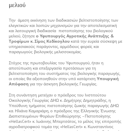
μελιού
Την άμεση εκκίνηση των διαδικασιών βελτιστοποίησης των
ελεγκτικών και λοιπών μηχανισμών για την αποτελεσματική
και λειτουργική διαδικασία πιστοποίησης του βιολογικού
μελιού, ζήτησε
ο Υφυπουργός Αγροτικής Ανάπτυξης &
Τροφίμων κ. Σίμος Κεδίκογλου
κατά την ευρεία σύσκεψη με
υπηρεσιακούς παράγοντες, αρμόδιους φορείς και
παραγωγούς βιολογικής μελισσοκομίας.
Στόχος της πρωτοβουλίας του Υφυπουργού, ήταν η
αποτύπωση και επεξεργασία προτάσεων για τη
βελτιστοποίηση του συστήματος της βιολογικής παραγωγής,
οι οποίες θα αξιοποιηθούν στην υπό κατάρτιση
Υπουργική
Απόφαση
για την άσκηση βιολογικής Γεωργίας.
Στη συνάντηση μετείχαν ο πρόεδρος του Ινστιτούτου
Οικολογικής Γεωργίας ΔΗΩ κ. Δημήτρης Δημητριάδης, η
Υπεύθυνη τμήματος πιστοποίησης ζωικής παραγωγής ΔΗΩ
κα. Ηλιάνα Καμαριάρη, ο πρόεδρος της Ελληνικής Ένωσης
Διαπιστευμένων Φορέων Επιθεώρησης –Πιστοποίησης
«HellasCert» κ. Ιωάννης Μπερτσάτος, το μέλος της επιτροπής
αγροδιατροφικού τομέα της «HellasCert» κ. Κωνσταντίνος