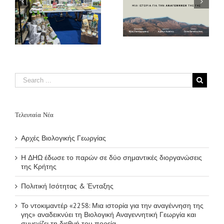
Το ντοκιμαντέρ
Διεθνές Συνέδριο
«2258: Μια
– Φεστιβάλ για
ιστορία για την
ς
την Ελιά (3rd Elia
αναγέννηση της
Lesvos Confest)
γης» αναδεικνύει
τη Βιολογική
Αναγεννητική
Γεωργία και
συνεχίζει τη
διεθνή του πορεία
Τελευταία Νέα
Αρχές Βιολογικής Γεωργίας
Η ΔΗΩ έδωσε το παρών σε δύο σημαντικές διοργανώσεις
της Κρήτης
Πολιτική Ισότητας & Ένταξης
Το ντοκιμαντέρ «2258: Μια ιστορία για την αναγέννηση της
γης» αναδεικνύει τη Βιολογική Αναγεννητική Γεωργία και
συνεχίζει τη διεθνή του πορεία