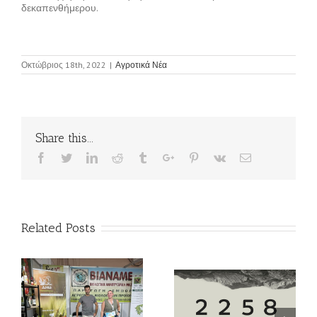
δεκαπενθήμερου.
Οκτώβριος 18th, 2022
|
Αγροτικά Νέα
Share this...
Facebook
Twitter
Linkedin
Reddit
Tumblr
Google+
Pinterest
Vk
Email
Related Posts
ο
Η ΔΗΩ στο 3ο