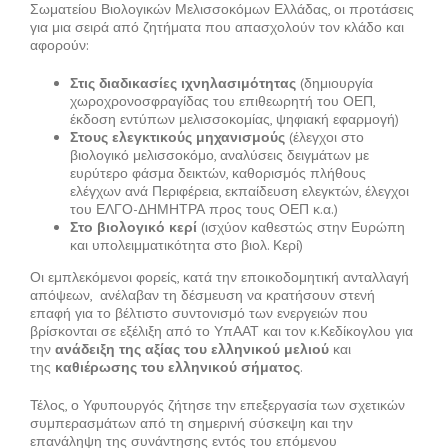
Σωματείου Βιολογικών Μελισσοκόμων Ελλάδας, οι προτάσεις
για μια σειρά από ζητήματα που απασχολούν τον κλάδο και
αφορούν:
Στις διαδικασίες ιχνηλασιμότητας
(δημιουργία
χωροχρονοσφραγίδας του επιθεωρητή του ΟΕΠ,
έκδοση εντύπων μελισσοκομίας, ψηφιακή εφαρμογή)
Στους ελεγκτικούς μηχανισμούς
(έλεγχοι στο
βιολογικό μελισσοκόμο, αναλύσεις δειγμάτων με
ευρύτερο φάσμα δεικτών, καθορισμός πλήθους
ελέγχων ανά Περιφέρεια, εκπαίδευση ελεγκτών, έλεγχοι
του ΕΛΓΟ-ΔΗΜΗΤΡΑ προς τους ΟΕΠ κ.α.)
Στο βιολογικό κερί
(ισχύον καθεστώς στην Ευρώπη
και υπολειμματικότητα στο βιολ. Κερί)
Οι εμπλεκόμενοι φορείς, κατά την εποικοδομητική ανταλλαγή
απόψεων, ανέλαβαν τη δέσμευση να κρατήσουν στενή
επαφή για το βέλτιστο συντονισμό των ενεργειών που
βρίσκονται σε εξέλιξη από το ΥπΑΑΤ και τον κ.Κεδίκογλου για
την
ανάδειξη της αξίας του ελληνικού μελιού
και
της
καθιέρωσης του ελληνικού σήματος
.
Τέλος, ο Υφυπουργός ζήτησε την επεξεργασία των σχετικών
συμπερασμάτων από τη σημερινή σύσκεψη και την
επανάληψη της συνάντησης εντός του επόμενου