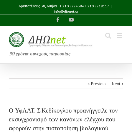
Αριστοτέλους 38, Αθήνα | Τ:210.8224384 F:210.8218117
|
info@dionet.gr
Facebook
YouTube
30 χρόνια συνεχούς παρουσίας
Previous
Next
Ο ΥφΑΑΤ, Σ.Κεδίκογλου προανήγγειλε τον
εκσυγχρονισμό των κανόνων ελέγχου που
αφορούν στην πιστοποίηση βιολογικού