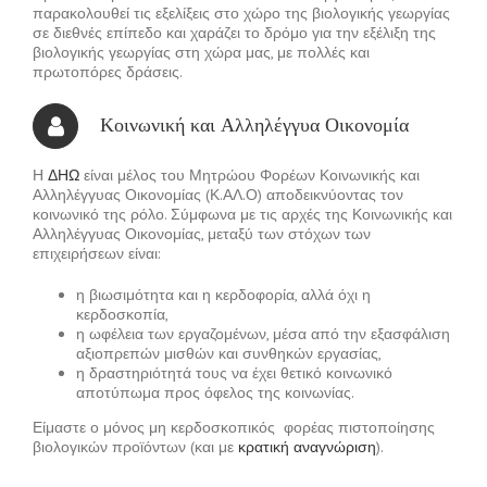
παρακολουθεί τις εξελίξεις στο χώρο της βιολογικής γεωργίας
σε διεθνές επίπεδο και χαράζει το δρόμο για την εξέλιξη της
βιολογικής γεωργίας στη χώρα μας, με πολλές και
πρωτοπόρες δράσεις.
Κοινωνική και Αλληλέγγυα Οικονομία
Η
ΔΗΩ
είναι μέλος του Μητρώου Φορέων Κοινωνικής και
Αλληλέγγυας Οικονομίας (Κ.ΑΛ.Ο) αποδεικνύοντας τον
κοινωνικό της ρόλο. Σύμφωνα με τις αρχές της Κοινωνικής και
Αλληλέγγυας Οικονομίας, μεταξύ των στόχων των
επιχειρήσεων είναι:
η βιωσιμότητα και η κερδοφορία, αλλά όχι η
κερδοσκοπία,
η ωφέλεια των εργαζομένων, μέσα από την εξασφάλιση
αξιοπρεπών μισθών και συνθηκών εργασίας,
η δραστηριότητά τους να έχει θετικό κοινωνικό
αποτύπωμα προς όφελος της κοινωνίας.
Είμαστε ο μόνος μη κερδοσκοπικός φορέας πιστοποίησης
βιολογικών προϊόντων (και με
κρατική αναγνώριση
).