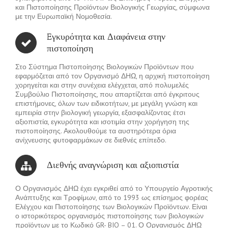
και Πιστοποίησης Προϊόντων Βιολογικής Γεωργίας, σύμφωνα
με την Ευρωπαϊκή Νομοθεσία.
Eγκυρότητα και Διαφάνεια στην
πιστοποίηση
Στο Σύστημα Πιστοποίησης Βιολογικών Προϊόντων που
εφαρμόζεται από τον Οργανισμό ΔΗΩ, η αρχική πιστοποίηση
χορηγείται και στην συνέχεια ελέγχεται, από πολυμελές
Συμβούλιο Πιστοποίησης, που απαρτίζεται από έγκριτους
επιστήμονες, όλων των ειδικοτήτων, με μεγάλη γνώση και
εμπειρία στην βιολογική γεωργία, εξασφαλίζοντας έτσι
αξιοπιστία, εγκυρότητα και ισοτιμία στην χορήγηση της
πιστοποίησης. Ακολουθούμε τα αυστηρότερα όρια
ανίχνευσης φυτοφαρμάκων σε διεθνές επίπεδο.
Διεθνής αναγνώριση και αξιοπιστία
Ο Οργανισμός ΔΗΩ έχει εγκριθεί από το Υπουργείο Αγροτικής
Ανάπτυξης και Τροφίμων, από το 1993 ως επίσημος φορέας
Ελέγχου και Πιστοποίησης των Βιολογικών Προϊόντων. Είναι
ο ιστορικότερος οργανισμός πιστοποίησης των βιολογικών
προϊόντων με το Κωδικό GR- BIO – 01. Ο Οργανισμός ΔΗΩ