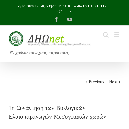
Αριστοτέλους 38, Αθήνα | Τ:210.8224384 F:210.8218117
|
info@dionet.gr
Facebook
YouTube
30 χρόνια συνεχούς παρουσίας
Previous
Next
1η Συνάντηση των Βιολογικών
Ελαιοπαραγωγών Μεσογειακών χωρών