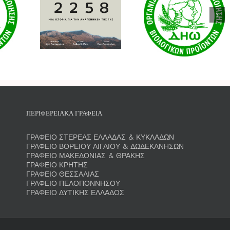
Πολιτική
κιμαντέρ
Πολιτική
Προστασίας
8: Μια
Cookies
Προσωπικώ
 για την
Δεδομένων
νηση της
ης»
κνύει τη
ογική
ννητική
ΠΕΡΙΦΕΡΕΙΑΚΑ ΓΡΑΦΕΙΑ
ία και
ίζει τη
ΓΡΑΦΕΙΟ ΣΤΕΡΕΑΣ ΕΛΛΑΔΑΣ & ΚΥΚΛΑΔΩΝ
νή του
ΓΡΑΦΕΙΟ ΒΟΡΕΙΟΥ ΑΙΓΑΙΟΥ & ΔΩΔΕΚΑΝΗΣΩΝ
ΓΡΑΦΕΙΟ ΜΑΚΕΔΟΝΙΑΣ & ΘΡΑΚΗΣ
ρεία
ΓΡΑΦΕΙΟ ΚΡΗΤΗΣ
ΓΡΑΦΕΙΟ ΘΕΣΣΑΛΙΑΣ
ΓΡΑΦΕΙΟ ΠΕΛΟΠΟΝΝΗΣΟΥ
ΓΡΑΦΕΙΟ ΔΥΤΙΚΗΣ ΕΛΛΑΔΟΣ