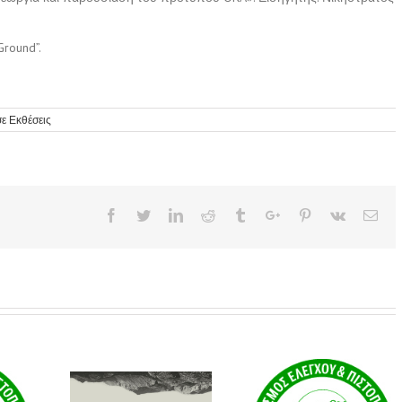
Ground”.
ε Εκθέσεις
Facebook
Twitter
Linkedin
Reddit
Tumblr
Google+
Pinterest
Vk
Ema