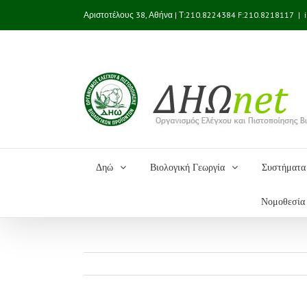
Αριστοτέλους 38, Αθήνα | Τ:210.8224384 F:210.8218117
|
Δηώ
Βιολογική Γεωργία
Συστήματα 
Νομοθεσία