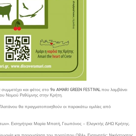
συμμετέχει και φέτος στο
9o ΑMARI GREEN FESTIVAL
που λαμβάνει
ίου Νομού Ρεθύμνης στην Κρήτη.
Πλατάνου θα πραγματοποιηθούν οι παρακάτω ομιλίες από
των». Εισηγήτρια: Μαρία Μπατή, Γεωπόνος – Ελεγκτής ΔΗΩ Κρήτης.
Γεωργία και παρουσίαση του προτύπου ORA». Εισηγητής: Νικήστρατος