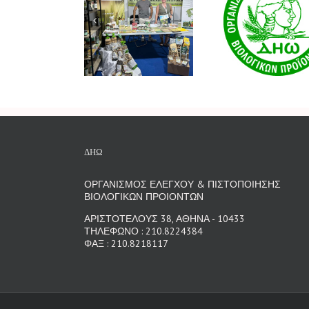
 ΔΗΩ έδωσε το
Πολιτική
Το ντο
παρών σε δύο
Ισότητας &
«225
σημαντικές
Ένταξης
ιστορία
οργανώσεις της
αναγέν
Κρήτης
γ
αναδει
Βιολ
Αναγε
ΔΗΩ
Γεωργ
συνεχ
ΟΡΓΑΝΙΣΜΟΣ ΕΛΕΓΧΟΥ & ΠΙΣΤΟΠΟΙΗΣΗΣ
διεθ
ΒΙΟΛΟΓΙΚΩΝ ΠΡΟΙΟΝΤΩΝ
πο
ΑΡΙΣΤΟΤΕΛΟΥΣ 38, ΑΘΗΝΑ - 10433
ΤΗΛΕΦΩΝΟ : 210.8224384
ΦΑΞ : 210.8218117