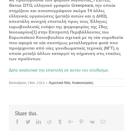
Με πρωτοβουλία των φορέων Αιγίλοπας, ΓΕΩΤΕΕ,
δίκτυο ΣΙΤΩ, ελληνικό γραφείο Greenpeace, την οποία
στηρίζουν και συνυπογράφουν ακόμα 34 άλλες
ελληνικές οργανώσεις (μεταξύ αυτών και η ΔΗΩ),
απεστάλη ανοιχτή επιστολή προς τους Έλληνες
ευρωβουλευτές ενόψει της ψηφοφορίας της 28ης
Ιανουαρίου[1] στην Επιτροπή Περιβάλλοντος του
Ευρωπαϊκού Κοινοβουλίου σχετικά με τη νέα νομοθεσία
που αφορά τα νέα σκοπίμως μεταλλαγμένα φυτά που
προέρχονται από νέες γονιδιωματικές τεχνικές (ΝΓΤ), η
οποία μεταξύ άλλων καταργεί τη σήμανση στις ετικέτες
των προϊόντων.
Δείτε αναλυτικά την επιστολή σε αυτόν τον σύνδεσμο.
Ιανουάριος 28th, 2026
|
Αγροτικά Νέα
,
Ανακοινώσεις
Share this...
Facebook
Twitter
Linkedin
Reddit
Tumblr
Google+
Pinterest
Vk
Email