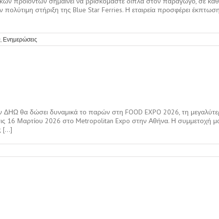
κών προϊόντων σημαίνει να βρισκόμαστε δίπλα στον παραγωγό, σε κάθε 
ν πολύτιμη στήριξη της Blue Star Ferries. Η εταιρεία προσφέρει έκπτω
Ω
,
Ενημερώσεις
6
 ΔΗΩ θα δώσει δυναμικά το παρών στη FOOD EXPO 2026, τη μεγαλύτερ
ις 16 Μαρτίου 2026 στο Metropolitan Expo στην Αθήνα. Η συμμετοχή μ
...]