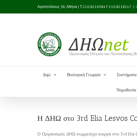
Αριστοτέλους 38, Αθήνα | Τ:210.8224384 F:210.8218117
|
Δηώ
Βιολογική Γεωργία
Συστήματα 
Νομοθεσία
Η ΔΗΩ στο 3rd Elia Lesvos Co
Ο Οργανισμός ΔΗΩ συμμετέχει ενεργά στο 3rd Elia L