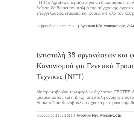
Η 31η Agrotica ετοιμάζεται για να διαμορφώσει το 
έκθεση θα δώσει τον παλμό της σύγχρονης αγροτικής
επαγγελματίες, εταιρείες και φορείς απ’ όλο τον κόσμο.
Φεβρουάριος 12th, 2026
|
Αγροτικά Νέα
,
Ανακοινώσεις
,
Δελ
Επιστολή 38 οργανώσεων και φ
Κανονισμού για Γενετικά Τροπ
Τεχνικές (ΝΓΤ)
Με πρωτοβουλία των φορέων Αιγίλοπας, ΓΕΩΤΕΕ, δί
(μεταξύ αυτών και η ΔΗΩ), απεστάλη ανοιχτή επισ
Ευρωπαϊκού Κοινοβουλίου σχετικά με τη νέα νομοθε
Ιανουάριος 28th, 2026
|
Αγροτικά Νέα
,
Ανακοινώσεις