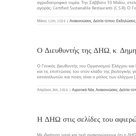
αγροδιατροφικό τομέα. Την Σάββατο 30 Μαΐου, στ
αγοράς: Certified Sustainable Restaurants (C.S.R): Ο 
Μάιος 11th, 2026
|
Ανακοινώσεις
,
Δελτία τύπου
,
Εκδηλώσεις
Ο Διευθυντής της ΔΗΩ, κ. Δημ
Ο Γενικός Διευθυντής του Οργανισμού Ελέγχου και 
και τις επιπτώσεις του στον κλάδο της βιολογικής 
καταναλωτών και ποιος είναι ο ρόλος των ελέγχων [.
Απρίλιος 8th, 2026
|
Αγροτικά Νέα
,
Ανακοινώσεις
,
Δελτία τύ
Η ΔΗΩ στις σελίδες του αφιερ
Με ιδιαίτερη χαρά και τιμή ανακοινώνουμε ότι η Δ