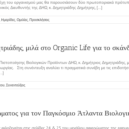
ελέχη του οργανισμού μας θα παρουσιάσουν δύο πρωτοποριακά πρότυπ
Γενικός Διευθυντής της ΔΗΩ, κ. Δημητριάδης Δημήτρης, [...]
,
Ημερίδες
,
Ομιλίες
,
Προσκλήσεις
ητριάδης, μιλά στο Organic Life για το σ
Πιστοποίησης Βιολογικών Προϊόντων ΔΗΩ, κ. Δημήτριος Δημητριάδης, 
γεωργίας. Στη συνέντευξη αναλύει τι πραγματικά συνέβη με τις επιδοτ
..]
που
,
Συνεντεύξεις
ώματος για τον Παγκόσμιο Άτλαντα Βιολογ
ΗΩ φιλοξενείται στις σελίδες 24 & 25 του μεγάλου αφιερώματος της εφ