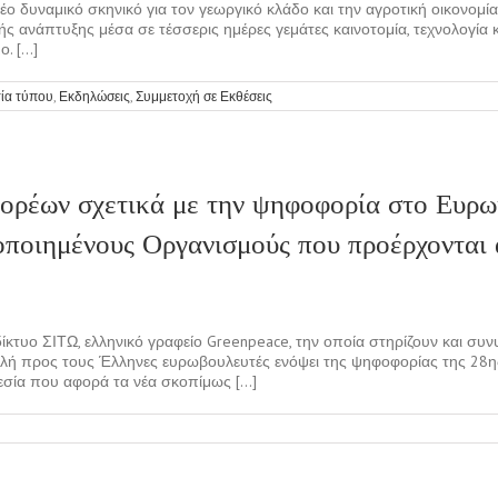
νέο δυναμικό σκηνικό για τον γεωργικό κλάδο και την αγροτική οικονομ
 ανάπτυξης μέσα σε τέσσερις ημέρες γεμάτες καινοτομία, τεχνολογία κα
 [...]
τία τύπου
,
Εκδηλώσεις
,
Συμμετοχή σε Εκθέσεις
ορέων σχετικά με την ψηφοφορία στο Ευρωκ
οποιημένους Οργανισμούς που προέρχονται 
κτυο ΣΙΤΩ, ελληνικό γραφείο Greenpeace, την οποία στηρίζουν και συ
τολή προς τους Έλληνες ευρωβουλευτές ενόψει της ψηφοφορίας της 28η
σία που αφορά τα νέα σκοπίμως [...]