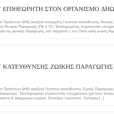
 ΕΠΙΘΕΩΡΗΤΗ ΣΤΟΝ ΟΡΓΑΝΙΣΜΟ ΔΗΩ
ών Προϊόντων ΔΗΩ, αναζητά συνεργάτη Γεωπόνο κατεύθυνσης Φυτικής 
υ Φυτικής Παραγωγής (ΠΕ ή ΤΕ ) Εκπληρωμένες στρατιωτικές υποχρεώ
έα της φυτικής Παραγωγής, κατ' ελάχιστον 2 έτη. Πολύ καλή γνώση Αγγλ
Υ ΚΑΤΕΥΘΥΝΣΗΣ ΖΩΙΚΗΣ ΠΑΡΑΓΩΓΗΣ
ών Προϊόντων ΔΗΩ, αναζητά Γεωπόνο κατεύθυνσης Ζωικής Παραγωγής 
αραγωγής · Εκπληρωμένες στρατιωτικές υποχρεώσεις (για τους άντρε
ιστή & εφαρμογών ίντερνετ. Επιπλέον προσόντα: · Εμπειρία [...]